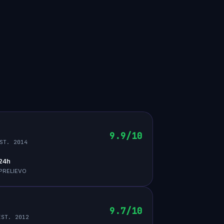
9.9/10
ST. 2014
24h
PRELIEVO
9.7/10
EST. 2012