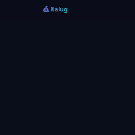
🎪 Nalug