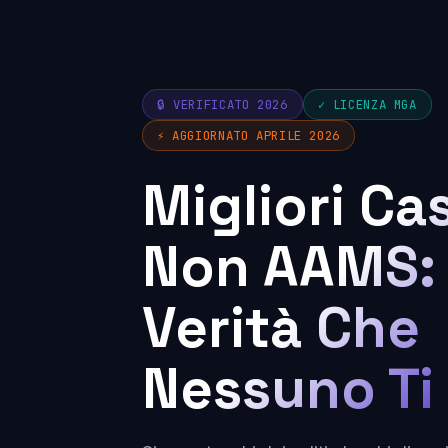
🔒 VERIFICATO 2026
✓ LICENZA MGA
⚡ AGGIORNATO APRILE 2026
Migliori Ca
Non AAMS:
Verità Che
Nessuno Ti