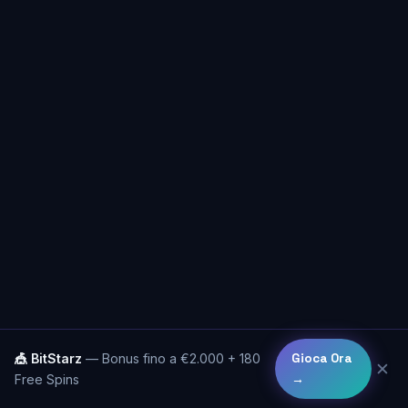
🎪 BitStarz
— Bonus fino a €2.000 + 180
Gioca Ora
✕
Free Spins
→