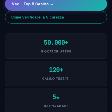
Vedi i Top 5 Casino →
Come Verificare la Sicurezza
50.000+
GIOCATORI ATTIVI
120+
CASINO TESTATI
5★
RATING MEDIO