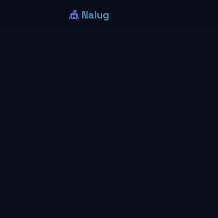
🎪 Nalug