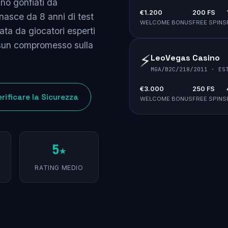
ino gonfiati da
€1.200
200 FS
asce da 8 anni di test
WELCOME BONUS
FREE SPINS
cata da giocatori esperti
nessun compromesso sulla
⚡
LeoVegas Casino
MGA/B2C/218/2011 · ES
€3.000
250 FS
rificare la Sicurezza
WELCOME BONUS
FREE SPINS
5★
RATING MEDIO