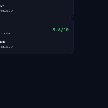
12h
PRELIEVO
9.6/10
T. 2012
48h
PRELIEVO