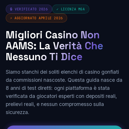
🔒 VERIFICATO 2026
✓ LICENZA MGA
⚡ AGGIORNATO APRILE 2026
Migliori Casino Non
AAMS: La Verità Che
Nessuno Ti Dice
Siamo stanchi dei soliti elenchi di casino gonfiati
da commissioni nascoste. Questa guida nasce da
8 anni di test diretti: ogni piattaforma è stata
verificata da giocatori esperti con depositi reali,
prelievi reali, e nessun compromesso sulla
sicurezza.