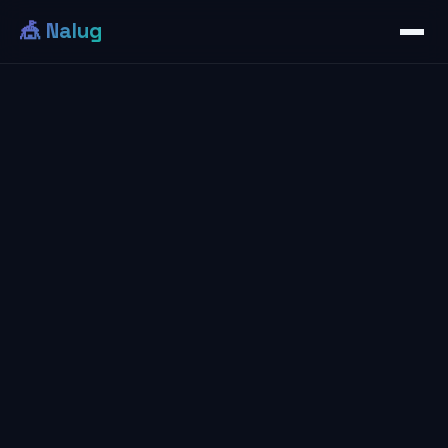
🎪 Nalug