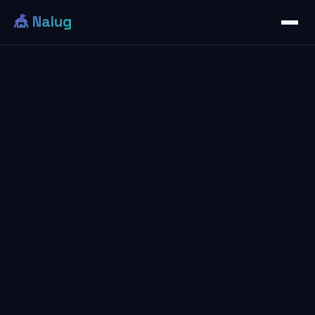
🎪 Nalug