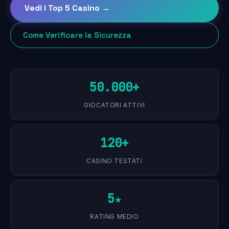
Vedi i Top 5 Casino →
Come Verificare la Sicurezza
50.000+
GIOCATORI ATTIVI
120+
CASINO TESTATI
5★
RATING MEDIO