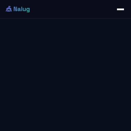
🎪 Nalug