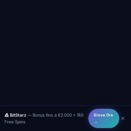
🎪 BitStarz
— Bonus fino a €2.000 + 180
Gioca Ora
✕
Free Spins
→