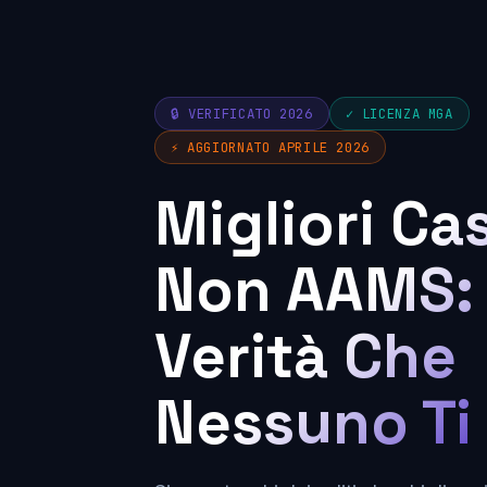
🔒 VERIFICATO 2026
✓ LICENZA MGA
⚡ AGGIORNATO APRILE 2026
Migliori Ca
Non AAMS:
Verità Che
Nessuno Ti