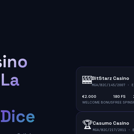
sino
 La
🎰
BitStarz Casino
MGA/B2C/145/2007 · E
€2.000
180 FS
WELCOME BONUS
FREE SPINS
 Dice
🏆
Casumo Casino
MGA/B2C/217/2011 · 