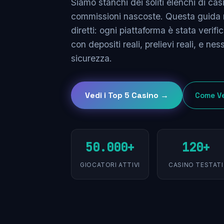
Siamo stanchi dei soliti elenchi di cas
commissioni nascoste. Questa guida n
diretti: ogni piattaforma è stata verifi
con depositi reali, prelievi reali, e 
sicurezza.
Vedi i Top 5 Casino →
Come Ve
50.000+
120+
GIOCATORI ATTIVI
CASINO TESTATI