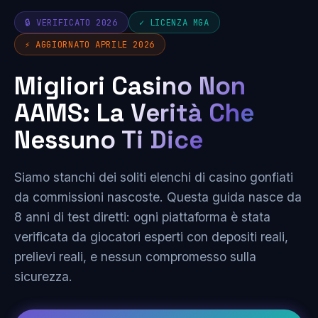
🔒 VERIFICATO 2026
✓ LICENZA MGA
⚡ AGGIORNATO APRILE 2026
Migliori Casino Non
AAMS: La Verità Che
Nessuno Ti Dice
Siamo stanchi dei soliti elenchi di casino gonfiati
da commissioni nascoste. Questa guida nasce da
8 anni di test diretti: ogni piattaforma è stata
verificata da giocatori esperti con depositi reali,
prelievi reali, e nessun compromesso sulla
sicurezza.