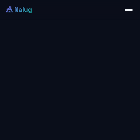
🎪 Nalug