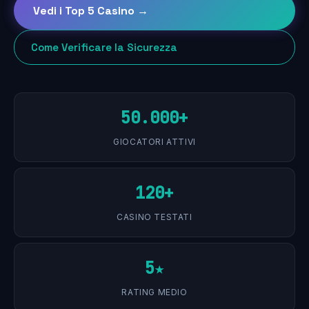
Vedi i Top 5 Casino →
Come Verificare la Sicurezza
50.000+
GIOCATORI ATTIVI
120+
CASINO TESTATI
5★
RATING MEDIO