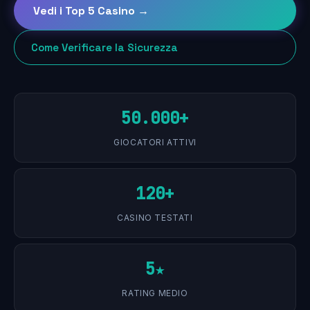
Vedi i Top 5 Casino →
Come Verificare la Sicurezza
50.000+
GIOCATORI ATTIVI
120+
CASINO TESTATI
5★
RATING MEDIO