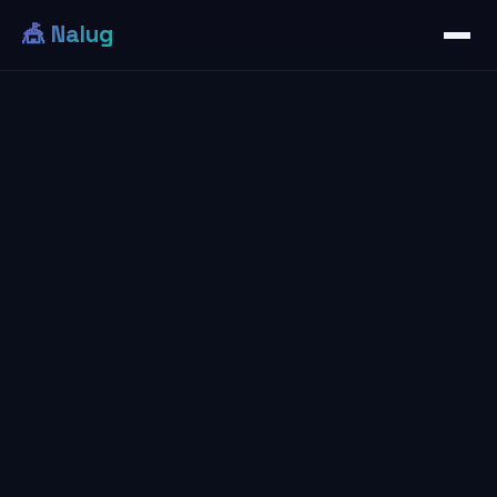
🎪 Nalug