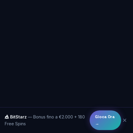
🎪 BitStarz
— Bonus fino a €2.000 + 180
Gioca Ora
✕
Free Spins
→