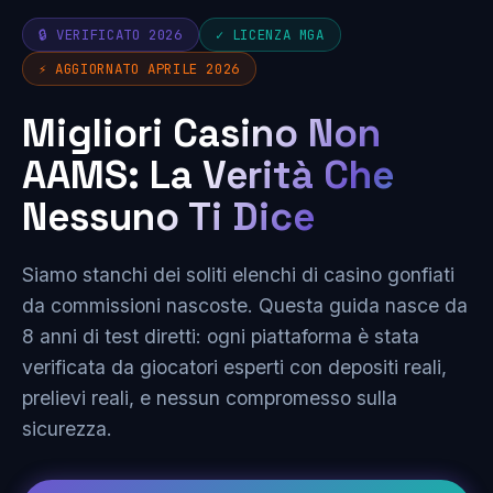
🔒 VERIFICATO 2026
✓ LICENZA MGA
⚡ AGGIORNATO APRILE 2026
Migliori Casino Non
AAMS: La Verità Che
Nessuno Ti Dice
Siamo stanchi dei soliti elenchi di casino gonfiati
da commissioni nascoste. Questa guida nasce da
8 anni di test diretti: ogni piattaforma è stata
verificata da giocatori esperti con depositi reali,
prelievi reali, e nessun compromesso sulla
sicurezza.