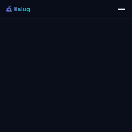
🎪 Nalug