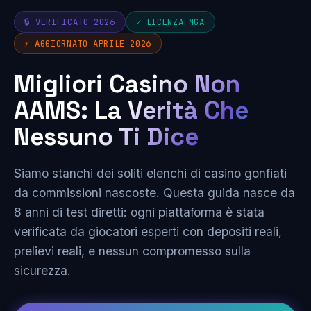
🔒 VERIFICATO 2026
✓ LICENZA MGA
⚡ AGGIORNATO APRILE 2026
Migliori Casino Non
AAMS: La Verità Che
Nessuno Ti Dice
Siamo stanchi dei soliti elenchi di casino gonfiati
da commissioni nascoste. Questa guida nasce da
8 anni di test diretti: ogni piattaforma è stata
verificata da giocatori esperti con depositi reali,
prelievi reali, e nessun compromesso sulla
sicurezza.