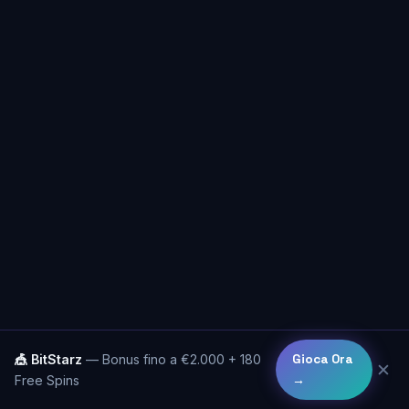
🎪 BitStarz
— Bonus fino a €2.000 + 180
Gioca Ora
✕
Free Spins
→