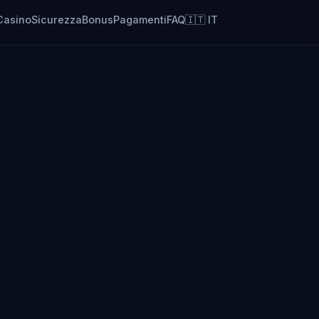
Casino
Sicurezza
Bonus
Pagamenti
FAQ
🇮🇹 IT