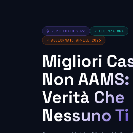
🔒 VERIFICATO 2026
✓ LICENZA MGA
⚡ AGGIORNATO APRILE 2026
Migliori Ca
Non AAMS:
Verità Che
Nessuno Ti