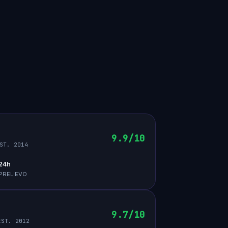
9.9/10
ST. 2014
24h
PRELIEVO
9.7/10
EST. 2012