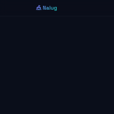
🎪 Nalug