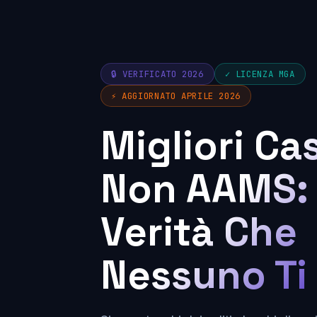
🔒 VERIFICATO 2026
✓ LICENZA MGA
⚡ AGGIORNATO APRILE 2026
Migliori Ca
Non AAMS:
Verità Che
Nessuno Ti