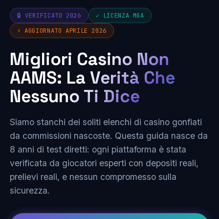
🔒 VERIFICATO 2026
✓ LICENZA MGA
⚡ AGGIORNATO APRILE 2026
Migliori Casino Non
AAMS: La Verità Che
Nessuno Ti Dice
Siamo stanchi dei soliti elenchi di casino gonfiati
da commissioni nascoste. Questa guida nasce da
8 anni di test diretti: ogni piattaforma è stata
verificata da giocatori esperti con depositi reali,
prelievi reali, e nessun compromesso sulla
sicurezza.