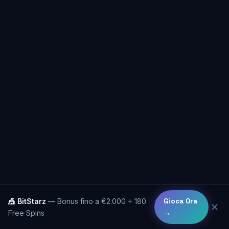
🎪 BitStarz
— Bonus fino a €2.000 + 180
Gioca Ora
✕
Free Spins
→