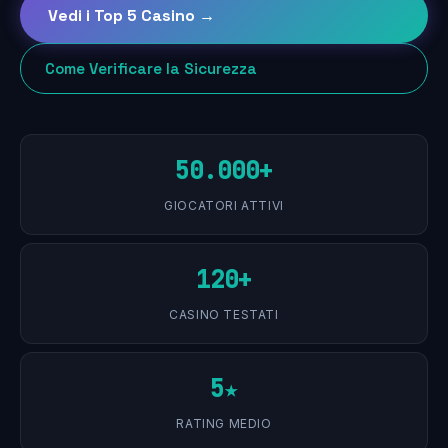
Vedi i Top 5 Casino →
Come Verificare la Sicurezza
50.000+
GIOCATORI ATTIVI
120+
CASINO TESTATI
5★
RATING MEDIO