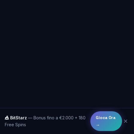
🎪 BitStarz
— Bonus fino a €2.000 + 180
Gioca Ora
✕
Free Spins
→