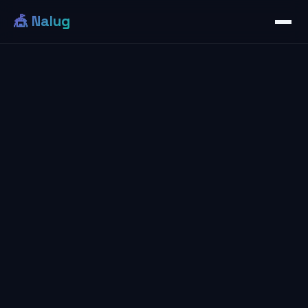
🎪 Nalug