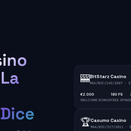
sino
 La
🎰
BitStarz Casino
MGA/B2C/145/2007 · E
€2.000
180 FS
WELCOME BONUS
FREE SPINS
 Dice
🏆
Casumo Casino
MGA/B2C/217/2011 · 