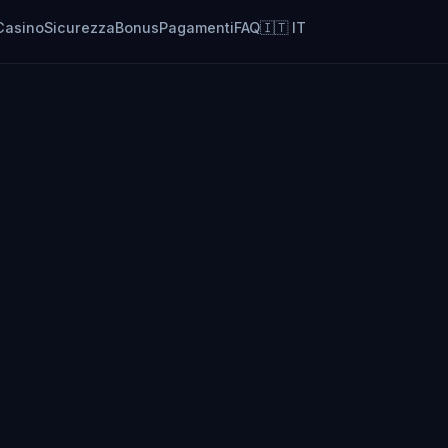
Casino
Sicurezza
Bonus
Pagamenti
FAQ
🇮🇹 IT