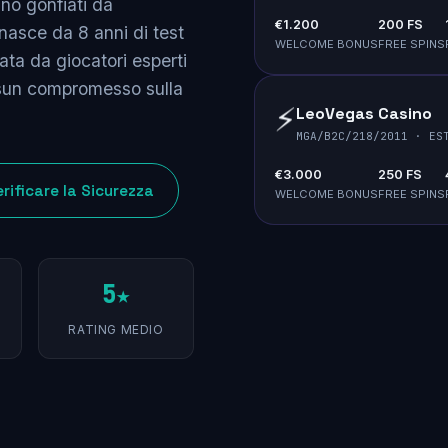
ino gonfiati da
€1.200
200 FS
asce da 8 anni di test
WELCOME BONUS
FREE SPINS
cata da giocatori esperti
nessun compromesso sulla
⚡
LeoVegas Casino
MGA/B2C/218/2011 · ES
€3.000
250 FS
rificare la Sicurezza
WELCOME BONUS
FREE SPINS
5★
RATING MEDIO