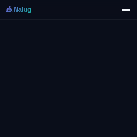
🎪 Nalug