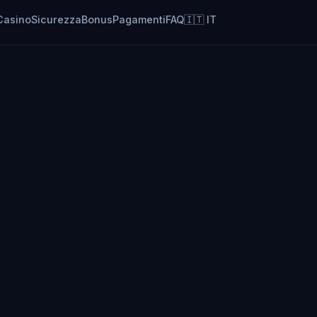
Casino
Sicurezza
Bonus
Pagamenti
FAQ
🇮🇹 IT