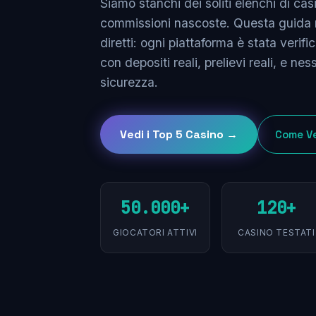
Siamo stanchi dei soliti elenchi di cas
commissioni nascoste. Questa guida n
diretti: ogni piattaforma è stata verifi
con depositi reali, prelievi reali, e 
sicurezza.
Vedi i Top 5 Casino →
Come Ve
50.000+
120+
GIOCATORI ATTIVI
CASINO TESTATI