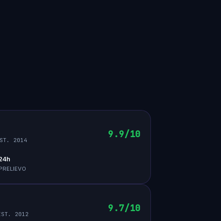
9.9/10
ST. 2014
24h
PRELIEVO
9.7/10
EST. 2012