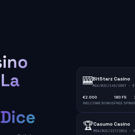
sino
 La
🎰
BitStarz Casino
MGA/B2C/145/2007 · E
€2.000
180 FS
WELCOME BONUS
FREE SPINS
 Dice
🏆
Casumo Casino
MGA/B2C/217/2011 · 