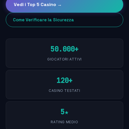
Vedi i Top 5 Casino →
Come Verificare la Sicurezza
50.000+
GIOCATORI ATTIVI
120+
CASINO TESTATI
5★
RATING MEDIO