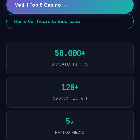
Vedi i Top 5 Casino →
Come Verificare la Sicurezza
50.000+
GIOCATORI ATTIVI
120+
CASINO TESTATI
5★
RATING MEDIO