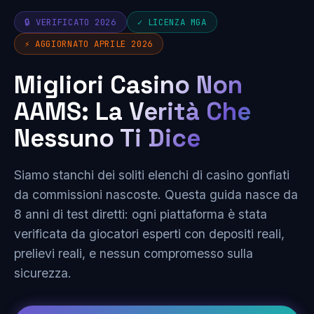
🔒 VERIFICATO 2026
✓ LICENZA MGA
⚡ AGGIORNATO APRILE 2026
Migliori Casino Non
AAMS: La Verità Che
Nessuno Ti Dice
Siamo stanchi dei soliti elenchi di casino gonfiati
da commissioni nascoste. Questa guida nasce da
8 anni di test diretti: ogni piattaforma è stata
verificata da giocatori esperti con depositi reali,
prelievi reali, e nessun compromesso sulla
sicurezza.