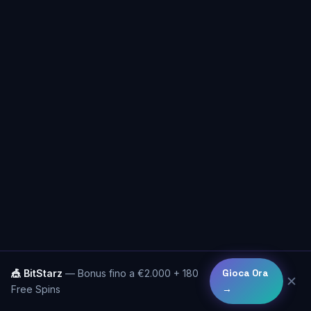
🎪 BitStarz
— Bonus fino a €2.000 + 180
Gioca Ora
✕
Free Spins
→