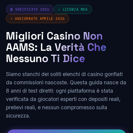
🔒 VERIFICATO 2026
✓ LICENZA MGA
⚡ AGGIORNATO APRILE 2026
Migliori Casino Non
AAMS: La Verità Che
Nessuno Ti Dice
Siamo stanchi dei soliti elenchi di casino gonfiati
da commissioni nascoste. Questa guida nasce da
8 anni di test diretti: ogni piattaforma è stata
verificata da giocatori esperti con depositi reali,
prelievi reali, e nessun compromesso sulla
sicurezza.