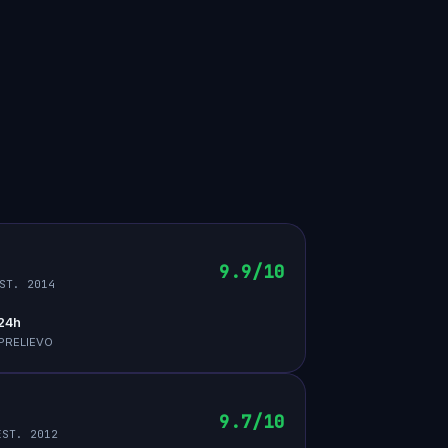
9.9/10
ST. 2014
24h
PRELIEVO
9.7/10
EST. 2012