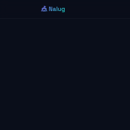
🎪 Nalug