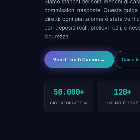
Siamo stanchi dei soliti elenchi di cas
commissioni nascoste. Questa guida n
diretti: ogni piattaforma è stata verifi
con depositi reali, prelievi reali, e 
sicurezza.
Vedi i Top 5 Casino →
Come Ve
50.000+
120+
GIOCATORI ATTIVI
CASINO TESTATI