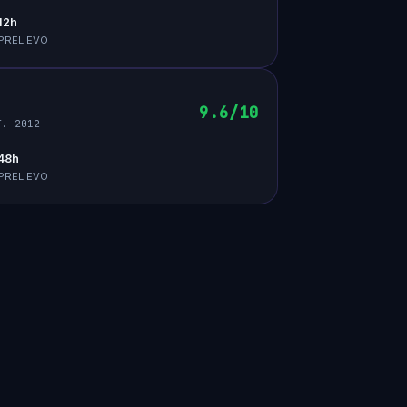
12h
PRELIEVO
9.6/10
T. 2012
48h
PRELIEVO