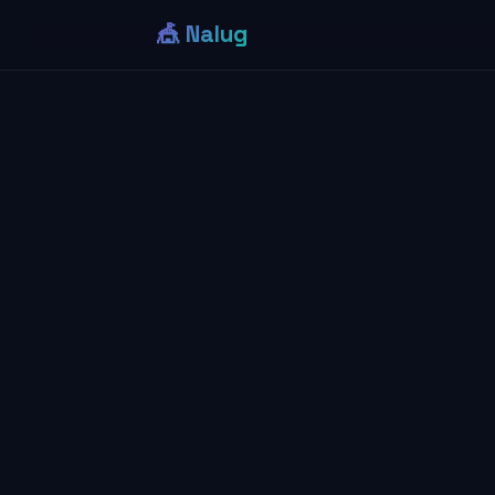
🎪 Nalug