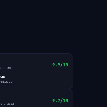
9.9/10
ST. 2014
24h
PRELIEVO
9.7/10
EST. 2012