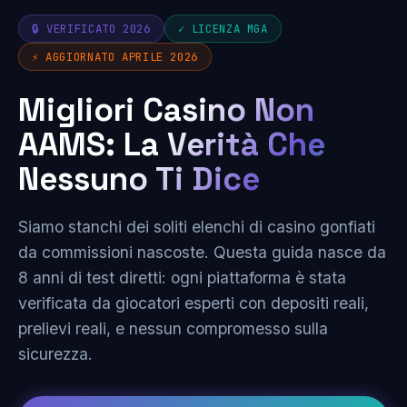
🔒 VERIFICATO 2026
✓ LICENZA MGA
⚡ AGGIORNATO APRILE 2026
Migliori Casino Non
AAMS: La Verità Che
Nessuno Ti Dice
Siamo stanchi dei soliti elenchi di casino gonfiati
da commissioni nascoste. Questa guida nasce da
8 anni di test diretti: ogni piattaforma è stata
verificata da giocatori esperti con depositi reali,
prelievi reali, e nessun compromesso sulla
sicurezza.