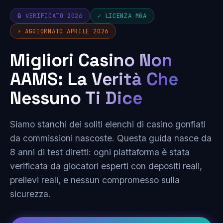
🔒 VERIFICATO 2026
✓ LICENZA MGA
⚡ AGGIORNATO APRILE 2026
Migliori Casino Non
AAMS: La Verità Che
Nessuno Ti Dice
Siamo stanchi dei soliti elenchi di casino gonfiati
da commissioni nascoste. Questa guida nasce da
8 anni di test diretti: ogni piattaforma è stata
verificata da giocatori esperti con depositi reali,
prelievi reali, e nessun compromesso sulla
sicurezza.