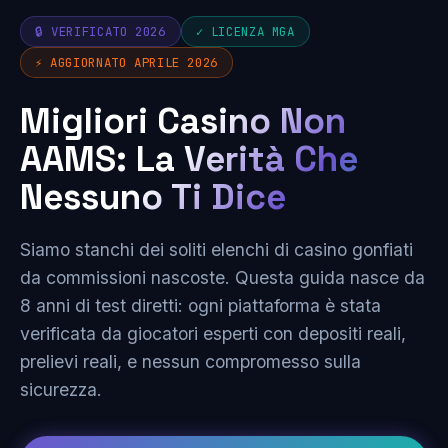
🔒 VERIFICATO 2026
✓ LICENZA MGA
⚡ AGGIORNATO APRILE 2026
Migliori Casino Non
AAMS: La Verità Che
Nessuno Ti Dice
Siamo stanchi dei soliti elenchi di casino gonfiati
da commissioni nascoste. Questa guida nasce da
8 anni di test diretti: ogni piattaforma è stata
verificata da giocatori esperti con depositi reali,
prelievi reali, e nessun compromesso sulla
sicurezza.