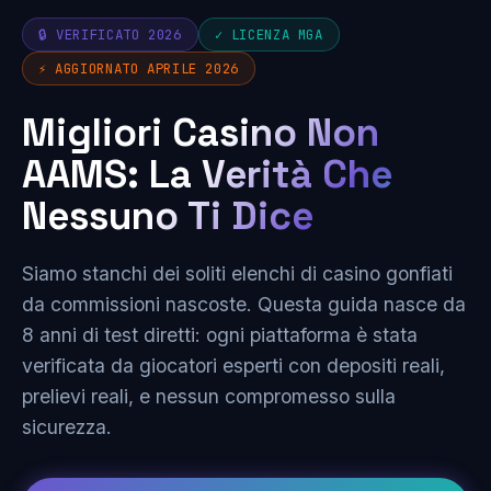
🔒 VERIFICATO 2026
✓ LICENZA MGA
⚡ AGGIORNATO APRILE 2026
Migliori Casino Non
AAMS: La Verità Che
Nessuno Ti Dice
Siamo stanchi dei soliti elenchi di casino gonfiati
da commissioni nascoste. Questa guida nasce da
8 anni di test diretti: ogni piattaforma è stata
verificata da giocatori esperti con depositi reali,
prelievi reali, e nessun compromesso sulla
sicurezza.