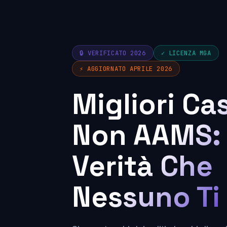
🔒 VERIFICATO 2026
✓ LICENZA MGA
⚡ AGGIORNATO APRILE 2026
Migliori Ca
Non AAMS:
Verità Che
Nessuno Ti