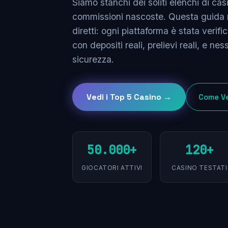
Siamo stanchi dei soliti elenchi di cas
commissioni nascoste. Questa guida n
diretti: ogni piattaforma è stata verifi
con depositi reali, prelievi reali, e 
sicurezza.
Vedi i Top 5 Casino →
Come Ve
50.000+
120+
GIOCATORI ATTIVI
CASINO TESTATI