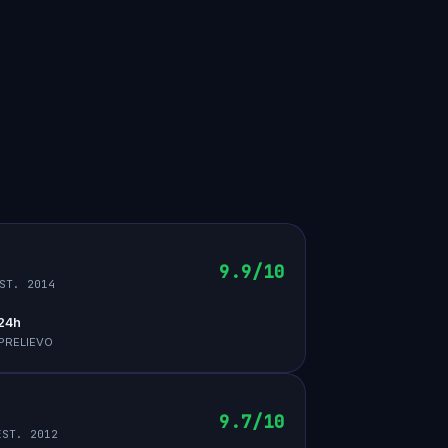
9.9/10
ST. 2014
24h
PRELIEVO
9.7/10
EST. 2012