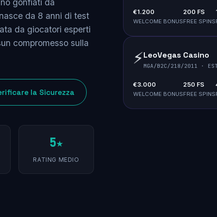
ino gonfiati da
€1.200
200 FS
asce da 8 anni di test
WELCOME BONUS
FREE SPINS
cata da giocatori esperti
nessun compromesso sulla
⚡
LeoVegas Casino
MGA/B2C/218/2011 · ES
€3.000
250 FS
rificare la Sicurezza
WELCOME BONUS
FREE SPINS
5★
RATING MEDIO