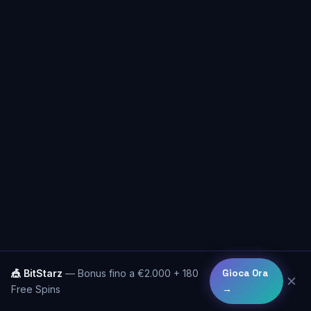
🎪 BitStarz
— Bonus fino a €2.000 + 180
Gioca Ora
✕
Free Spins
→