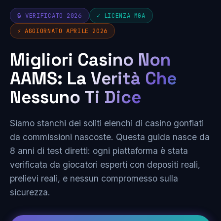
🔒 VERIFICATO 2026
✓ LICENZA MGA
⚡ AGGIORNATO APRILE 2026
Migliori Casino Non
AAMS: La Verità Che
Nessuno Ti Dice
Siamo stanchi dei soliti elenchi di casino gonfiati
da commissioni nascoste. Questa guida nasce da
8 anni di test diretti: ogni piattaforma è stata
verificata da giocatori esperti con depositi reali,
prelievi reali, e nessun compromesso sulla
sicurezza.