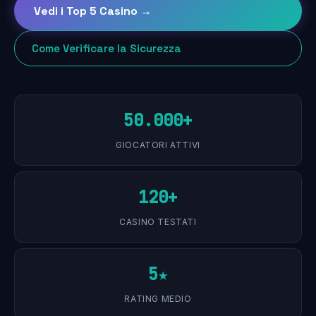
Vedi i Top 5 Casino →
Come Verificare la Sicurezza
50.000+
GIOCATORI ATTIVI
120+
CASINO TESTATI
5★
RATING MEDIO