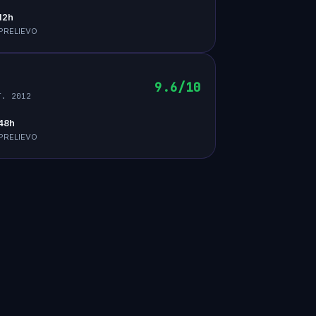
12h
PRELIEVO
9.6/10
T. 2012
48h
PRELIEVO