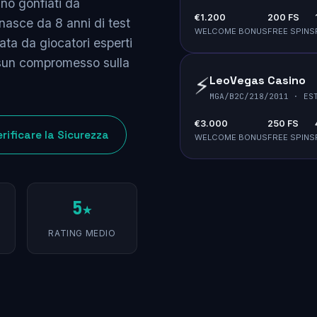
ino gonfiati da
€1.200
200 FS
asce da 8 anni di test
WELCOME BONUS
FREE SPINS
cata da giocatori esperti
nessun compromesso sulla
⚡
LeoVegas Casino
MGA/B2C/218/2011 · ES
€3.000
250 FS
rificare la Sicurezza
WELCOME BONUS
FREE SPINS
5★
RATING MEDIO