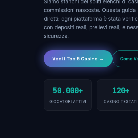
Siamo stanchi dei soliti elenchi di cas
commissioni nascoste. Questa guida n
diretti: ogni piattaforma è stata verifi
con depositi reali, prelievi reali, e 
sicurezza.
Vedi i Top 5 Casino →
Come Ve
50.000+
120+
GIOCATORI ATTIVI
CASINO TESTATI