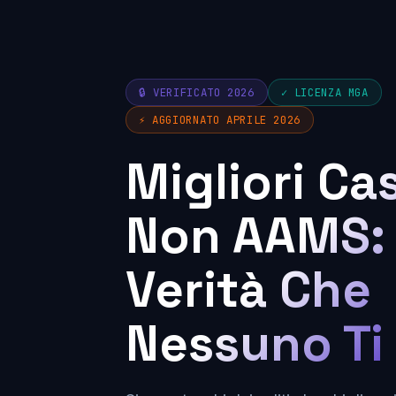
🔒 VERIFICATO 2026
✓ LICENZA MGA
⚡ AGGIORNATO APRILE 2026
Migliori Ca
Non AAMS:
Verità Che
Nessuno Ti