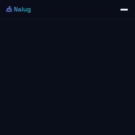
🎪 Nalug