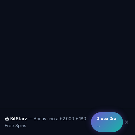
🎪 BitStarz
— Bonus fino a €2.000 + 180
Gioca Ora
✕
Free Spins
→