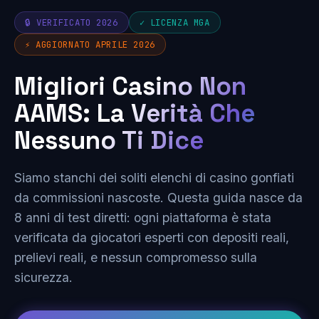
🔒 VERIFICATO 2026
✓ LICENZA MGA
⚡ AGGIORNATO APRILE 2026
Migliori Casino Non
AAMS: La Verità Che
Nessuno Ti Dice
Siamo stanchi dei soliti elenchi di casino gonfiati
da commissioni nascoste. Questa guida nasce da
8 anni di test diretti: ogni piattaforma è stata
verificata da giocatori esperti con depositi reali,
prelievi reali, e nessun compromesso sulla
sicurezza.