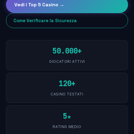
Vedi i Top 5 Casino →
Come Verificare la Sicurezza
50.000+
GIOCATORI ATTIVI
120+
CASINO TESTATI
5★
RATING MEDIO