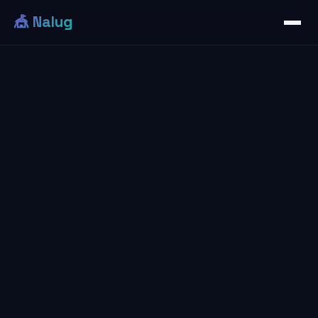
🎪 Nalug