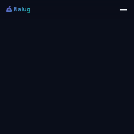
🎪 Nalug