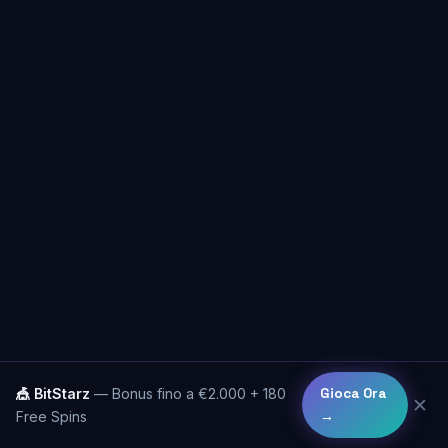
🎪 BitStarz
— Bonus fino a €2.000 + 180
Gioca Ora
✕
Free Spins
→