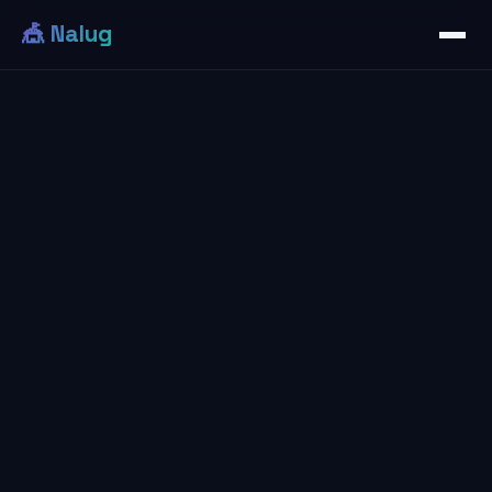
🎪 Nalug