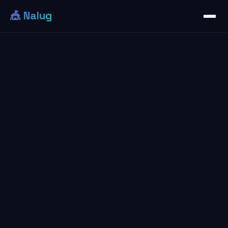
🎪 Nalug