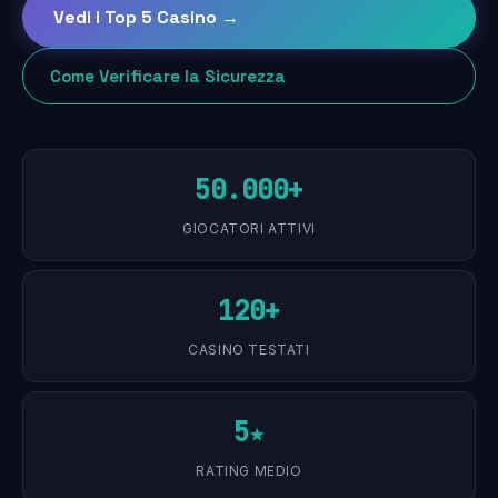
Vedi i Top 5 Casino →
Come Verificare la Sicurezza
50.000+
GIOCATORI ATTIVI
120+
CASINO TESTATI
5★
RATING MEDIO