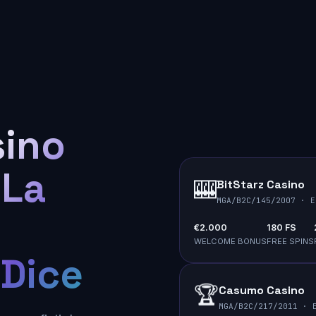
sino
 La
🎰
BitStarz Casino
MGA/B2C/145/2007 · E
€2.000
180 FS
WELCOME BONUS
FREE SPINS
 Dice
🏆
Casumo Casino
MGA/B2C/217/2011 · 