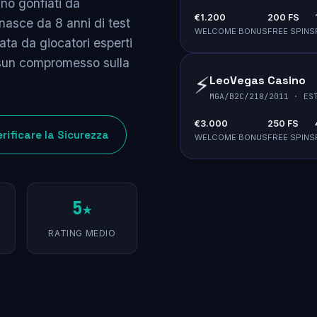
ino gonfiati da
€1.200
200 FS
asce da 8 anni di test
WELCOME BONUS
FREE SPINS
cata da giocatori esperti
nessun compromesso sulla
⚡
LeoVegas Casino
MGA/B2C/218/2011 · ES
€3.000
250 FS
rificare la Sicurezza
WELCOME BONUS
FREE SPINS
5★
RATING MEDIO