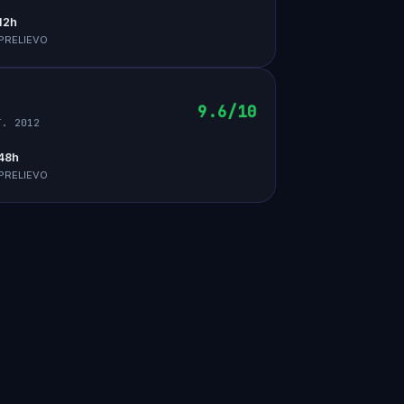
12h
PRELIEVO
9.6/10
T. 2012
48h
PRELIEVO