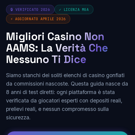
🔒 VERIFICATO 2026
✓ LICENZA MGA
⚡ AGGIORNATO APRILE 2026
Migliori Casino Non
AAMS: La Verità Che
Nessuno Ti Dice
Siamo stanchi dei soliti elenchi di casino gonfiati
da commissioni nascoste. Questa guida nasce da
8 anni di test diretti: ogni piattaforma è stata
verificata da giocatori esperti con depositi reali,
prelievi reali, e nessun compromesso sulla
sicurezza.