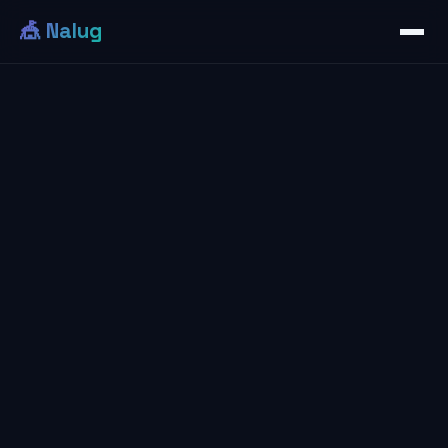
🎪 Nalug