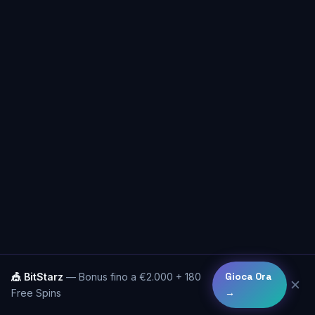
🎪 BitStarz
— Bonus fino a €2.000 + 180
Gioca Ora
✕
Free Spins
→