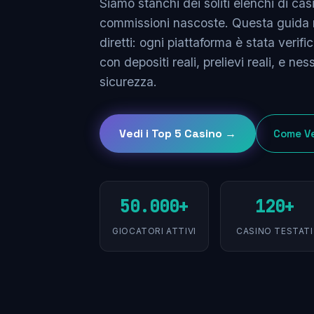
Siamo stanchi dei soliti elenchi di cas
commissioni nascoste. Questa guida n
diretti: ogni piattaforma è stata verifi
con depositi reali, prelievi reali, e 
sicurezza.
Vedi i Top 5 Casino →
Come Ve
50.000+
120+
GIOCATORI ATTIVI
CASINO TESTATI