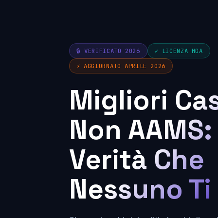
🔒 VERIFICATO 2026
✓ LICENZA MGA
⚡ AGGIORNATO APRILE 2026
Migliori Ca
Non AAMS:
Verità Che
Nessuno Ti