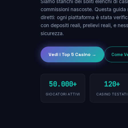
Siamo stanchi dei soliti elenchi di cas
commissioni nascoste. Questa guida n
diretti: ogni piattaforma è stata verifi
con depositi reali, prelievi reali, e 
sicurezza.
Vedi i Top 5 Casino →
Come Ve
50.000+
120+
GIOCATORI ATTIVI
CASINO TESTATI