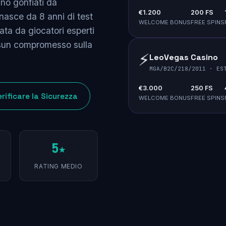
ino gonfiati da
€1.200
200 FS
asce da 8 anni di test
WELCOME BONUS
FREE SPINS
cata da giocatori esperti
nessun compromesso sulla
⚡
LeoVegas Casino
MGA/B2C/218/2011 · ES
€3.000
250 FS
rificare la Sicurezza
WELCOME BONUS
FREE SPINS
5★
RATING MEDIO