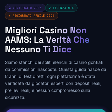
🔒 VERIFICATO 2026
✓ LICENZA MGA
⚡ AGGIORNATO APRILE 2026
Migliori Casino Non
AAMS: La Verità Che
Nessuno Ti Dice
Siamo stanchi dei soliti elenchi di casino gonfiati
da commissioni nascoste. Questa guida nasce da
8 anni di test diretti: ogni piattaforma è stata
verificata da giocatori esperti con depositi reali,
prelievi reali, e nessun compromesso sulla
sicurezza.