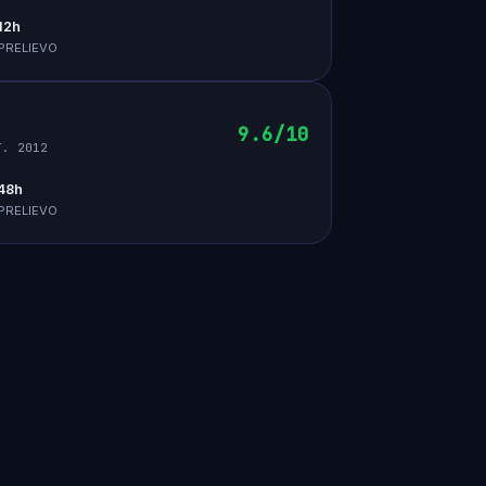
12h
PRELIEVO
9.6/10
T. 2012
48h
PRELIEVO