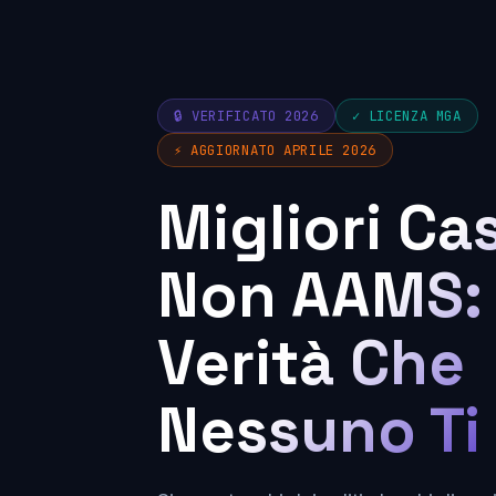
🔒 VERIFICATO 2026
✓ LICENZA MGA
⚡ AGGIORNATO APRILE 2026
Migliori Ca
Non AAMS:
Verità Che
Nessuno Ti