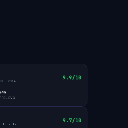
9.9/10
ST. 2014
24h
PRELIEVO
9.7/10
EST. 2012