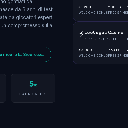
ino gonfiati da
€1.200
200 FS
asce da 8 anni di test
WELCOME BONUS
FREE SPINS
cata da giocatori esperti
nessun compromesso sulla
⚡
LeoVegas Casino
MGA/B2C/218/2011 · ES
€3.000
250 FS
rificare la Sicurezza
WELCOME BONUS
FREE SPINS
5★
RATING MEDIO