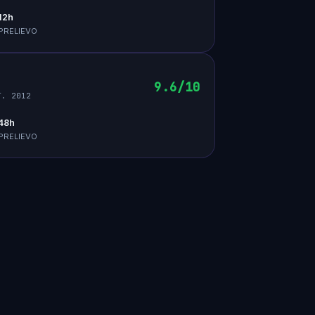
12h
PRELIEVO
9.6/10
T. 2012
48h
PRELIEVO