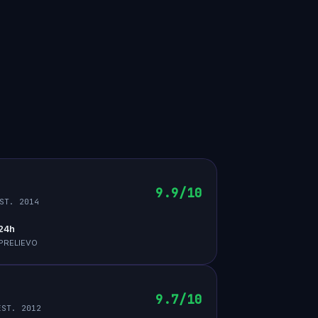
9.9/10
ST. 2014
24h
PRELIEVO
9.7/10
EST. 2012