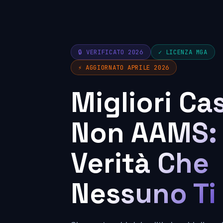
🔒 VERIFICATO 2026
✓ LICENZA MGA
⚡ AGGIORNATO APRILE 2026
Migliori Ca
Non AAMS:
Verità Che
Nessuno Ti