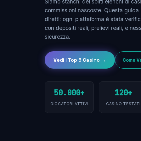
Siamo stanchi dei soliti elenchi di cas
commissioni nascoste. Questa guida n
diretti: ogni piattaforma è stata verifi
con depositi reali, prelievi reali, e 
sicurezza.
Vedi i Top 5 Casino →
Come Ve
50.000+
120+
GIOCATORI ATTIVI
CASINO TESTATI