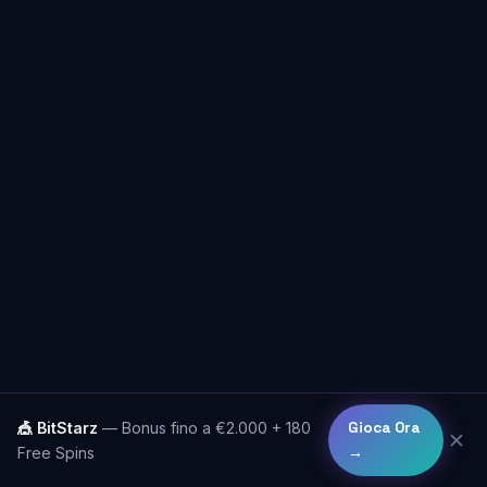
🎪 BitStarz
— Bonus fino a €2.000 + 180
Gioca Ora
✕
Free Spins
→