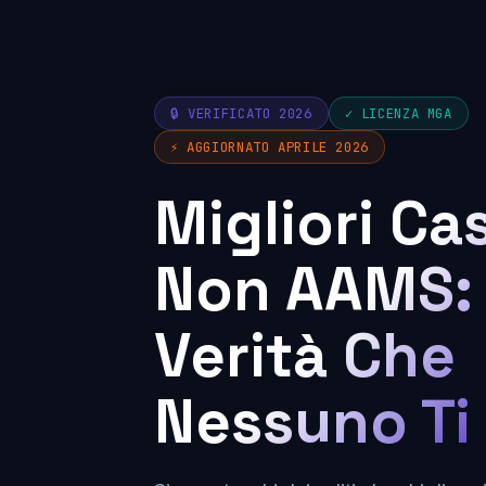
🔒 VERIFICATO 2026
✓ LICENZA MGA
⚡ AGGIORNATO APRILE 2026
Migliori Ca
Non AAMS:
Verità Che
Nessuno Ti